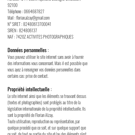
92100
Téléphone : 0664687827
Mail : florian.alzay@gmail.com
N° SIRET : 82480613700041
SIREN : 824806137
NAF : 7420Z ACTIVITES PHOTOGRAPHIQUES
Données personnelles :
Vous pouvez utiliser le site internet sans avoir à fournir
des informations vous concernant. Mais il est possible que
vous ayez à renseigner vos données personnelles dans
certains cas: prise de contact.
Propriété intellectuelle :
Le site internet ainsi que les éléments se trouvant dessus
(textes et photographies) sont protégés au titre de la
législation internationale de la propriété intellectuelle. Ils
sont la propriété de Florian Alzay.
Toute utilisation, reproduction ou représentation, par
quelque procédé que ce soit, et sur quelque support que
ce soit, de tout ou partie du site et/ou des éléments n’est